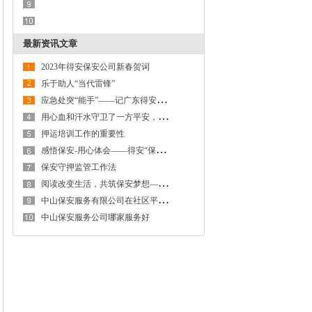
最新资讯文章
2023年得安保安公司新春贺词
乐于助人“当代雷锋”
应
急处突“能手”——记广东得安保安公司中山分公司驻东区街道辅警队
用
心血和汗水守卫了一方平安，为居民撑起一把“保护伞”——记广东得安保安服务有限公司中山分公司驻东区社区保安班
押运培训工作的重要性
感
悟保安-用心体会——得安“保安生涯最难忘的一件事”有奖征文大赛作品鉴赏
保安守押监管工作法
阅
读改变生活，共筑保安梦想——广东得安保安系统读书月
中
山保安服务有限公司在社区平安建设发挥着助力者的重要作用
中山保安服务公司哪家服务好